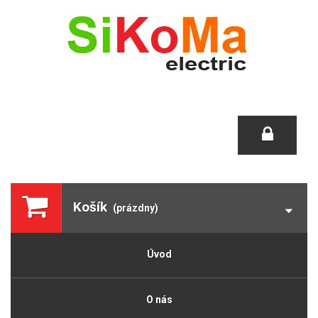
Košík
(prázdny)
Úvod
O nás