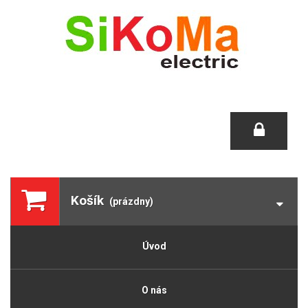
Košík
(prázdny)
Úvod
O nás