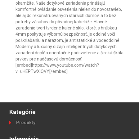
okamžite. Naše dotykové zariadenia prinášajú
komfortné ovládanie osvetlenia nielen do novostavieb,
ale aj do rekonštruovaných starších domov, a to bez
potreby zásahov do pôvodnej kabeláže. Hlavné
zaradenie tvorí tvrdené kalené sklo, ktoré: s hrúbkou
4mm poskytuje výbornú bezpečnosť, je odolné voči
poškriabaniu a nárazom, je antistatické a vodeodolné.
Moderný a luxusný dizajn inteligentných dotykových
zariadení dopĺňa orientačné podsvietenie a široká škála
prvkov pre nadčasovú domácnosť.
[embed]https://www.youtube.com/watch?
v=uHEPTwXlQVY[/embed]
Kategórie
Produkty
Informácie