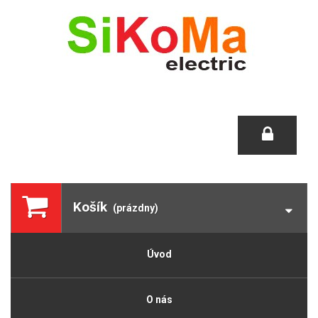
Košík
(prázdny)
Úvod
O nás