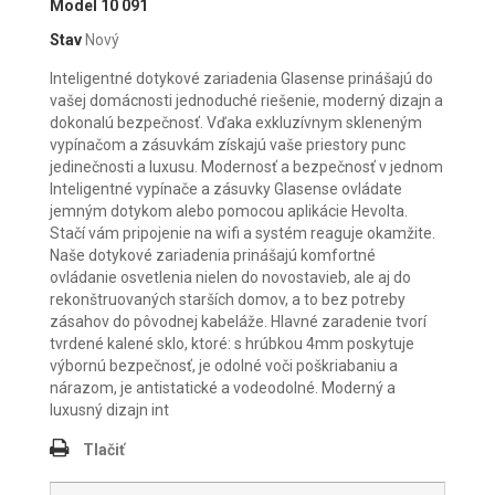
Model
10 091
Stav
Nový
Inteligentné dotykové zariadenia Glasense prinášajú do
vašej domácnosti jednoduché riešenie, moderný dizajn a
dokonalú bezpečnosť. Vďaka exkluzívnym skleneným
vypínačom a zásuvkám získajú vaše priestory punc
jedinečnosti a luxusu. Modernosť a bezpečnosť v jednom
Inteligentné vypínače a zásuvky Glasense ovládate
jemným dotykom alebo pomocou aplikácie Hevolta.
Stačí vám pripojenie na wifi a systém reaguje okamžite.
Naše dotykové zariadenia prinášajú komfortné
ovládanie osvetlenia nielen do novostavieb, ale aj do
rekonštruovaných starších domov, a to bez potreby
zásahov do pôvodnej kabeláže. Hlavné zaradenie tvorí
tvrdené kalené sklo, ktoré: s hrúbkou 4mm poskytuje
výbornú bezpečnosť, je odolné voči poškriabaniu a
nárazom, je antistatické a vodeodolné. Moderný a
luxusný dizajn int
Tlačiť