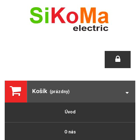
Košík
(prázdny)
Úvod
O nás