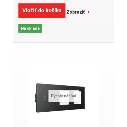
Vložiť do košíka
Zobraziť
Na sklade
Rýchly náhľad