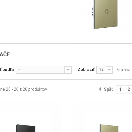
NAČE
ť podľa
Zobraziť
/strana
--
12
é 25 - 26 z 26 produktov
Späť
1
2