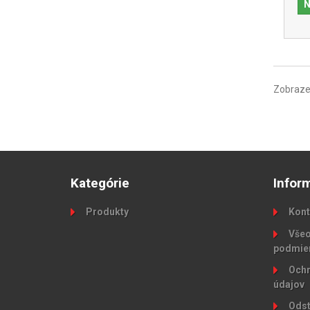
N
Zobrazen
Kategórie
Infor
Produkty
Kont
Všeo
podmie
Ochr
údajov
Odst