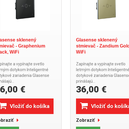
asense sklenený
Glasense sklenený
mievač - Graphenium
stmievač - Zandium Gold
ack, WiFi
WiFi
ínajte a vypínajte svetlo
Zapínajte a vypínajte svetlo
tmým dotykom Inteligentné
letmým dotykom Inteligentn
tykové zariadenia Glasense
dotykové zariadenia Glasens
nášajú...
prinášajú...
6,00 €
36,00 €
Vložiť do košíka
Vložiť do košík
braziť
Zobraziť