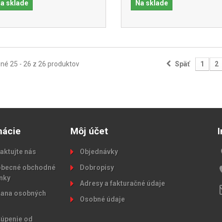
a sklade
Na sklade
é 25 - 26 z 26 produktov
Späť
1
2
mácie
Môj účet
aktujte nás
Objednávky
becné obchodné
Dobropisy
nky
Adresy a fakturačné údaje
ana osobných
Osobné údaje
úpenie od