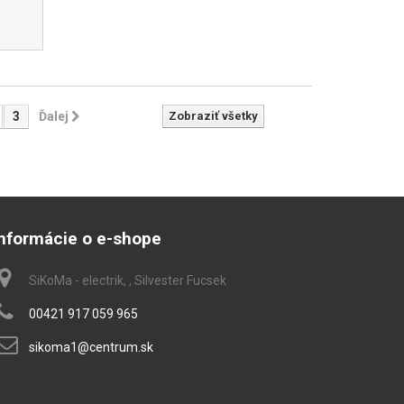
3
Ďalej
Zobraziť všetky
Informácie o e-shope
SiKoMa - electrik, , Silvester Fucsek
00421 917 059 965
sikoma1@centrum.sk