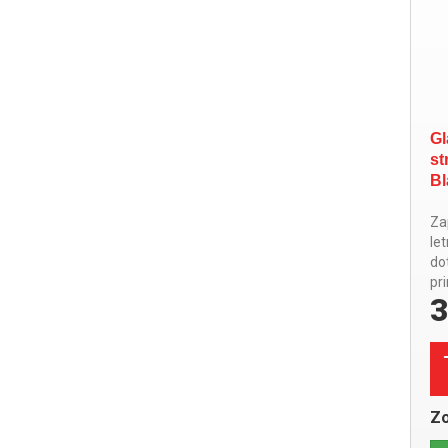
Gl
st
Bl
Zap
le
do
pri
3
Zo